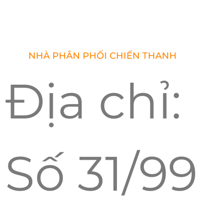
NHÀ PHÂN PHỐI CHIẾN THANH
Địa chỉ:
Số 31/99