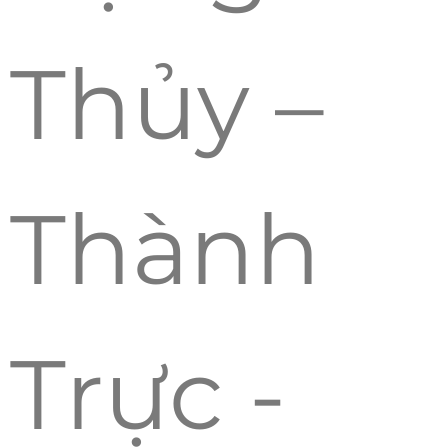
Thủy –
Thành
Trực -