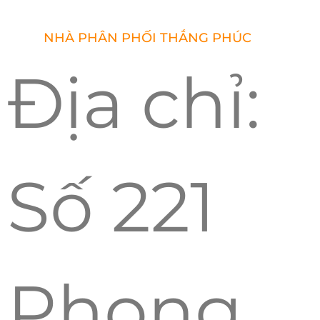
NHÀ PHÂN PHỐI THẮNG PHÚC
Địa chỉ:
Số 221
Phong