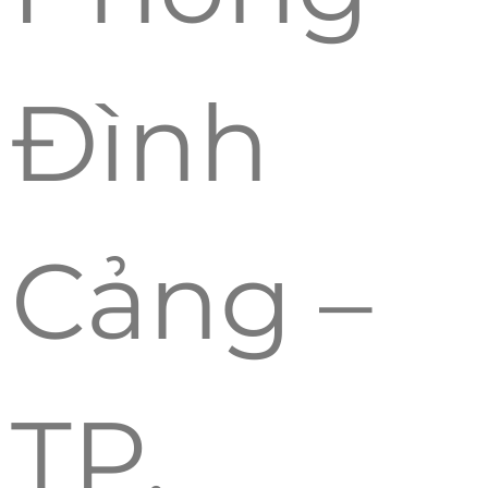
Đình
Cảng –
TP.