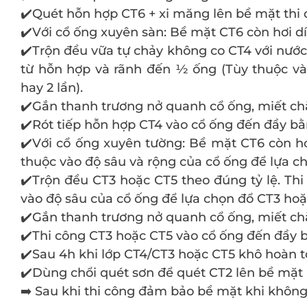
✔️Quét hỗn hợp CT6 + xi măng lên bề mặt thi
✔️Với cổ ống xuyên sàn: Bề mặt CT6 còn hơi dín
✔️Trộn đều vữa tự chảy không co CT4 với nước
từ hỗn hợp và rãnh đến ½ ống (Tùy thuộc và
hay 2 lần).
✔️Gắn thanh trương nở quanh cổ ống, miết ch
✔️Rót tiếp hỗn hợp CT4 vào cổ ống đến đầy b
✔️Với cổ ống xuyên tường: Bề mặt CT6 còn hơi
thuộc vào độ sâu và rộng của cổ ống để lựa c
✔️Trộn đều CT3 hoặc CT5 theo đúng tỷ lệ. Th
vào độ sâu của cổ ống để lựa chọn đổ CT3 hoặc 
✔️Gắn thanh trương nở quanh cổ ống, miết ch
✔️Thi công CT3 hoặc CT5 vào cổ ống đến đầy 
✔️Sau 4h khi lớp CT4/CT3 hoặc CT5 khô hoàn to
✔️Dùng chổi quét sơn để quét CT2 lên bề mặt
➡️ Sau khi thi công đảm bảo bề mặt khi không