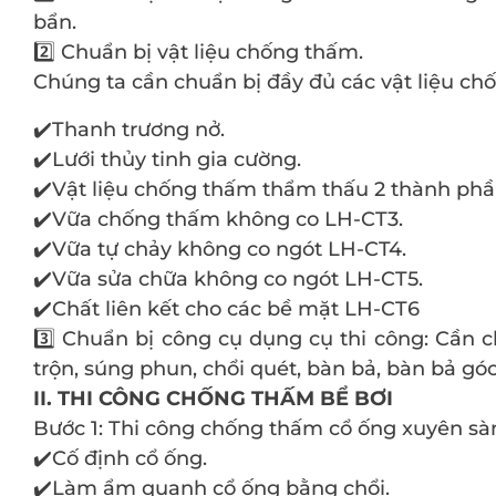
bẩn.
2️⃣ Chuẩn bị vật liệu chống thấm.
Chúng ta cần chuẩn bị đầy đủ các vật liệu ch
✔️Thanh trương nở.
✔️Lưới thủy tinh gia cường.
✔️Vật liệu chống thấm thẩm thấu 2 thành phầ
✔️Vữa chống thấm không co LH-CT3.
✔️Vữa tự chảy không co ngót LH-CT4.
✔️Vữa sửa chữa không co ngót LH-CT5.
✔️Chất liên kết cho các bề mặt LH-CT6
3️⃣ Chuẩn bị công cụ dụng cụ thi công: Cần 
trộn, súng phun, chổi quét, bàn bả, bàn bả góc,
II. THI CÔNG CHỐNG THẤM BỂ BƠI
Bước 1: Thi công chống thấm cổ ống xuyên sà
✔️Cố định cổ ống.
✔️Làm ẩm quanh cổ ống bằng chổi.