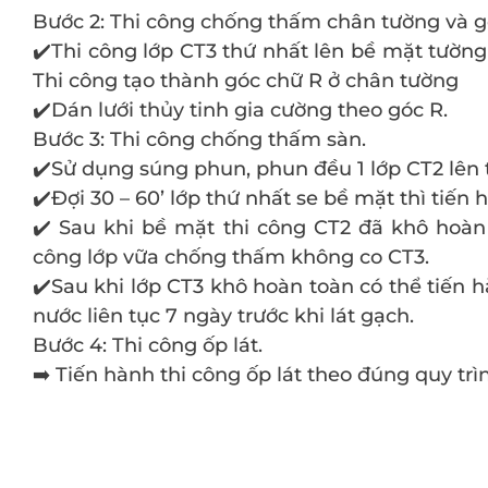
Bước 2: Thi công chống thấm chân tường và gó
✔️Thi công lớp CT3 thứ nhất lên bề mặt tườ
Thi công tạo thành góc chữ R ở chân tường
✔️Dán lưới thủy tinh gia cường theo góc R.
Bước 3: Thi công chống thấm sàn.
✔️Sử dụng súng phun, phun đều 1 lớp CT2 lên 
✔️Đợi 30 – 60’ lớp thứ nhất se bề mặt thì tiến 
✔️ Sau khi bề mặt thi công CT2 đã khô hoàn 
công lớp vữa chống thấm không co CT3.
✔️Sau khi lớp CT3 khô hoàn toàn có thể tiế
nước liên tục 7 ngày trước khi lát gạch.
Bước 4: Thi công ốp lát.
➡️ Tiến hành thi công ốp lát theo đúng quy trì