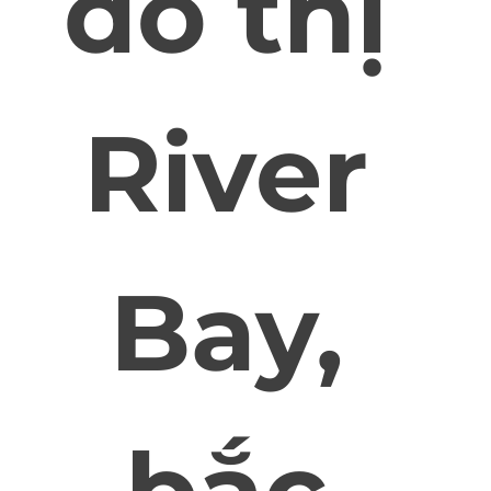
đô thị
River
Bay,