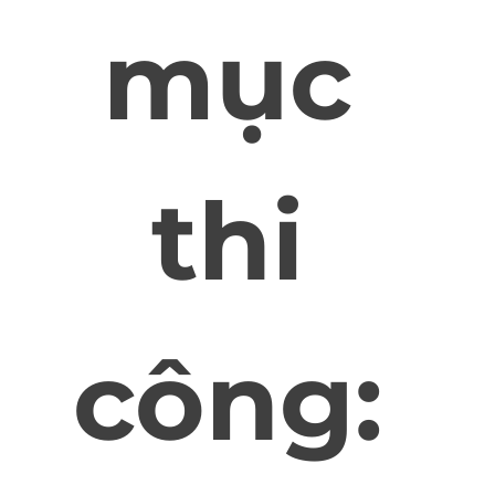
mục
thi
công: