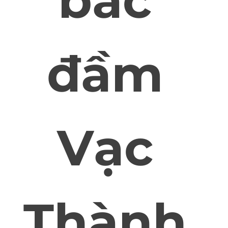
bắc
đầm
Vạc
Thành