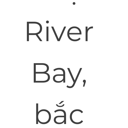
River
Bay,
bắc