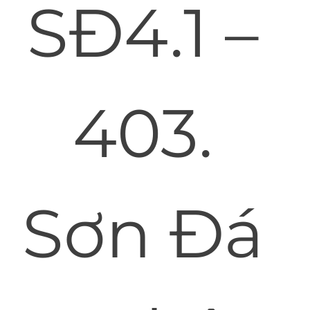
SĐ4.1 –
403.
Sơn Đá