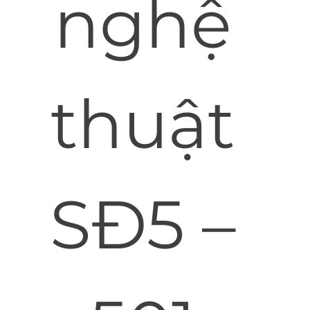
nghệ
thuật
SĐ5 –