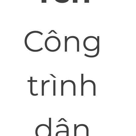
Công
trình
dân