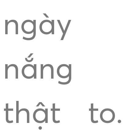
ngày
nắng
thật to.