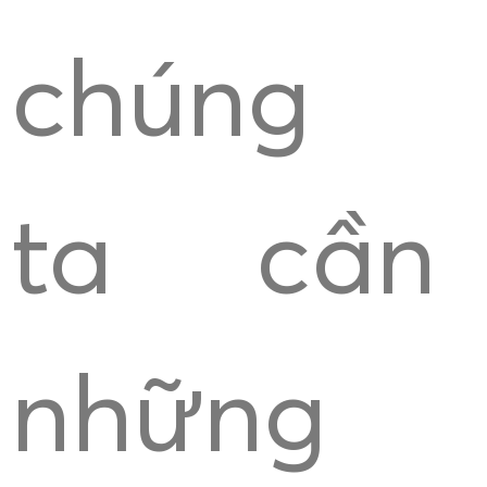
chúng
ta cần
những