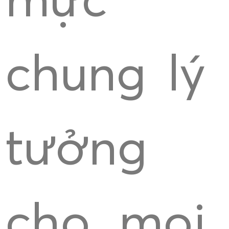
mực
chung lý
tưởng
cho mọi