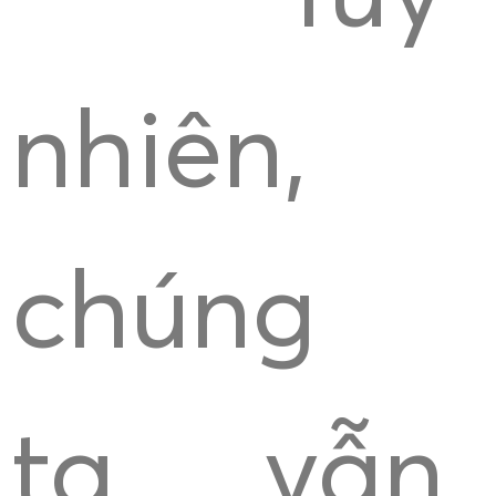
nhiên,
chúng
ta vẫn