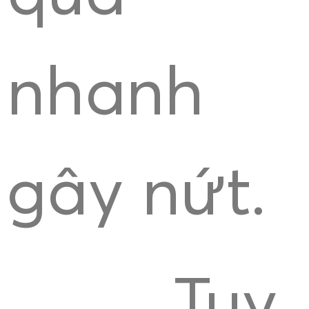
nhanh
gây nứt.
Tuy