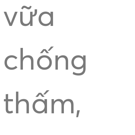
vữa
chống
thấm,