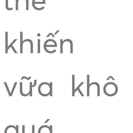
thể
khiến
vữa khô
quá