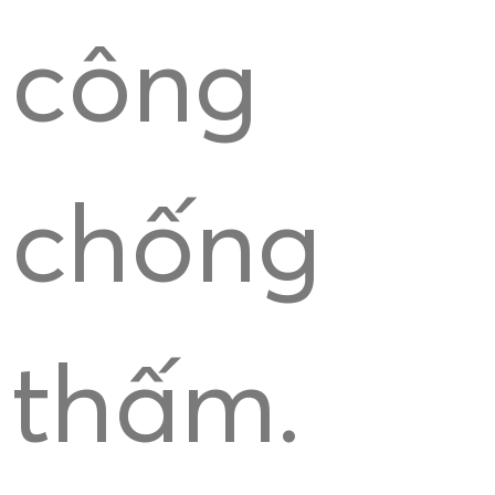
công
chống
thấm.