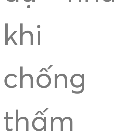
khi
chống
thấm