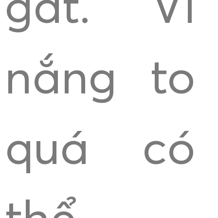
gắt. Vì
nắng to
quá có