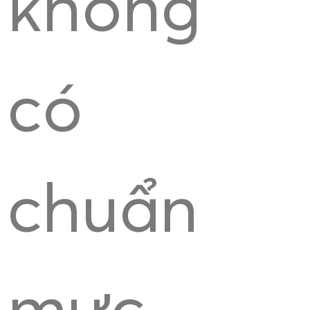
không
có
chuẩn