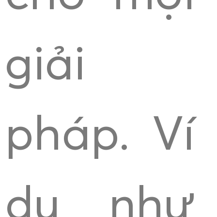
giải
pháp. Ví
dụ như