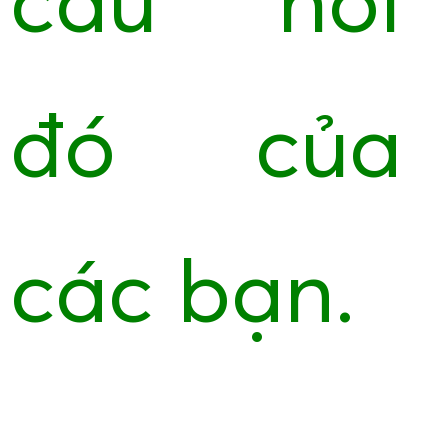
câu hỏi
đó của
các bạn.