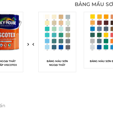
BẢNG MẦU S
NGOẠI THẤT
BẢNG MÀU SƠN NỘI
SƠN NỘI THẤT
BẢNG MÀU SƠN
SƠN LÓT CHỐNG
BẢNG MÀU SƠN 
ẤP VISCOTEX
THẤT
THƯỢNG HẠNG
NGOẠI THẤT
KIỀM NGOẠI THẤT
MODERN
APROTEX
vấn