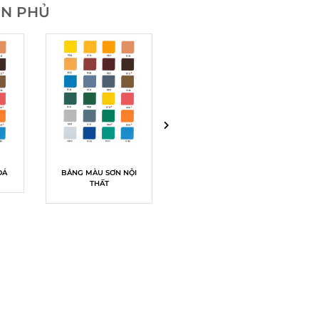
ƠN PHỦ
ĐÁ
SƠN NGOẠI THẤT
BẢNG MÀU SƠN NỘI
SƠN NGOẠI THẤT
BẢNG MÀU SƠN
THƯỢNG HẠNG SKY
THẤT
ĐẶC BIỆT GOLSTEX
NGOẠI THẤT
BLUE