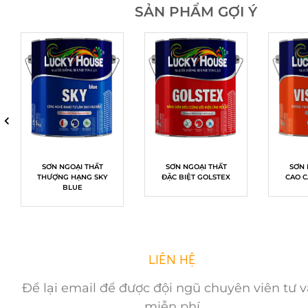
SẢN PHẨM GỢI Ý
ỘI
SƠN NGOẠI THẤT
BẢNG MÀU SƠN
SƠN NGOẠI THẤT
BẢNG MÀU SƠN ĐÁ
SƠN 
THƯỢNG HẠNG SKY
NGOẠI THẤT
ĐẶC BIỆT GOLSTEX
CAO C
BLUE
LIÊN HỆ
Để lại email để được đội ngũ chuyên viên tư 
miễn phí