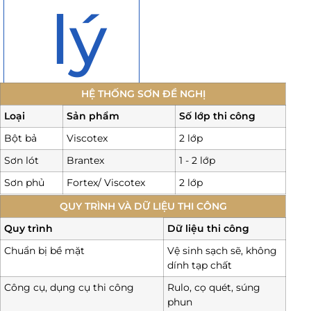
lý
HỆ THỐNG SƠN ĐỀ NGHỊ
Loại
Sản phẩm
Số lớp thi công
Bột bả
Viscotex
2 lớp
Sơn lót
Brantex
1 - 2 lớp
Sơn phủ
Fortex/ Viscotex
2 lớp
QUY TRÌNH VÀ DỮ LIỆU THI CÔNG
Quy trình
Dữ liệu thi công
Chuẩn bị bề mặt
Vệ sinh sạch sẽ, không
dính tạp chất
Công cụ, dụng cụ thi công
Rulo, cọ quét, súng
phun