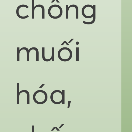
chống
muối
hóa,