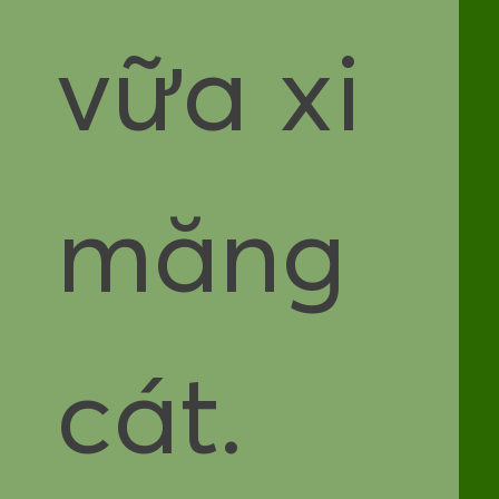
vữa xi
măng
cát.