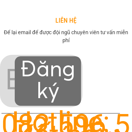
LIÊN HỆ
Để lại email để được đội ngũ chuyên viên tư vấn miễn
phí
Đăng
ký
Hotline:
082.596.5