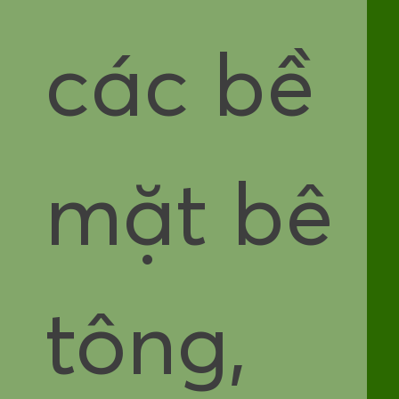
các bề
mặt bê
tông,