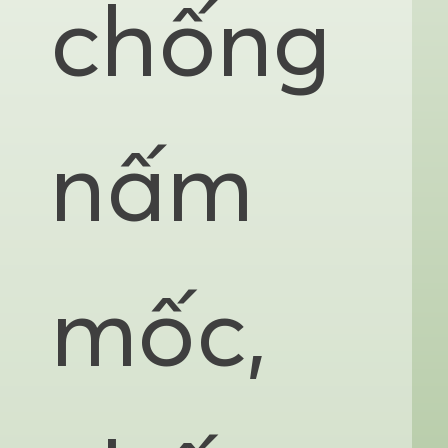
chống
nấm
mốc,