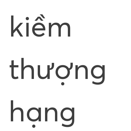
kiềm
thượng
hạng