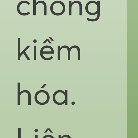
chống
kiềm
hóa.