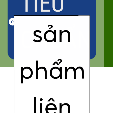
TIÊU
sản
CHUẨN
phẩm
liên