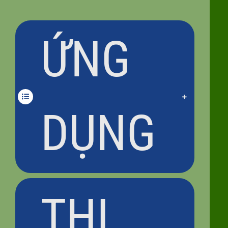
ỨNG
DỤNG
THI