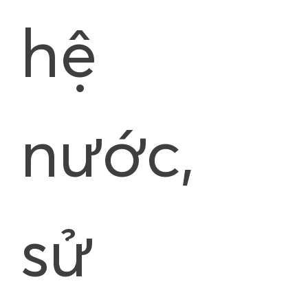
hệ
nước,
sử