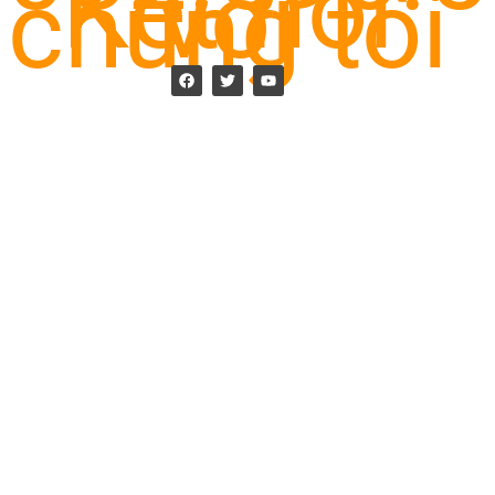
Kết nối
với
chúng tôi