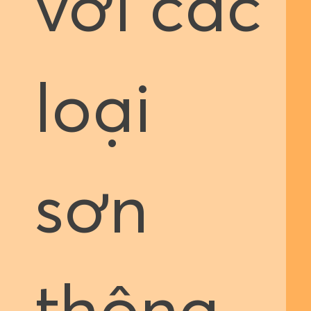
với các
loại
sơn