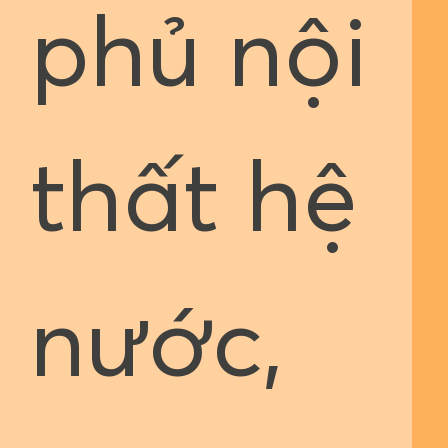
phủ nội
thất hệ
nước,