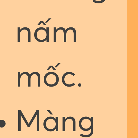
nấm
mốc.
Màng