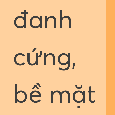
đanh
cứng,
bề mặt