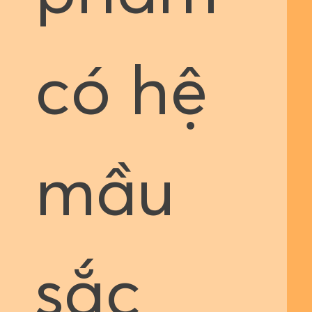
có hệ
mầu
sắc