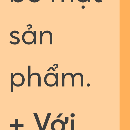
sản
phẩm.
+ Với