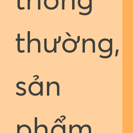
thông
thường,
sản
phẩm