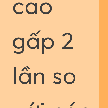
cao
gấp 2
lần so