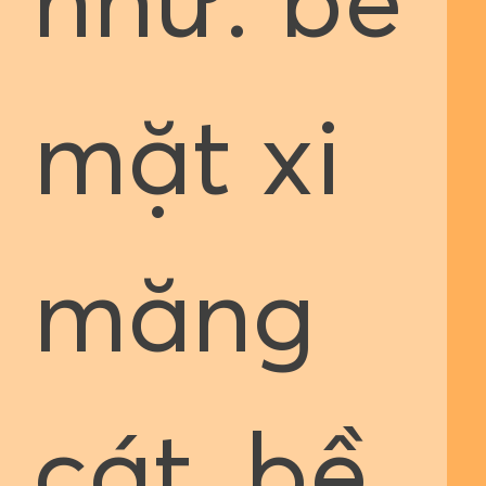
như: bề
mặt xi
măng
cát, bề