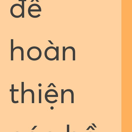
để
hoàn
thiện