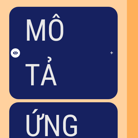
MÔ
TẢ
ỨNG