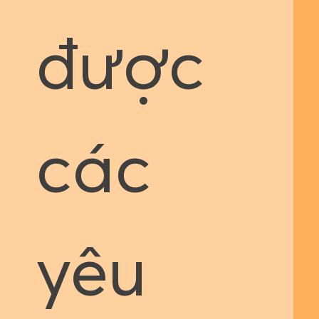
được
các
yêu