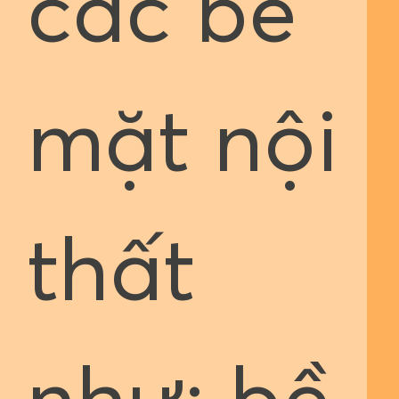
các bề
mặt nội
thất