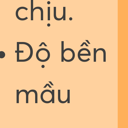
chịu.
Độ bền
mầu