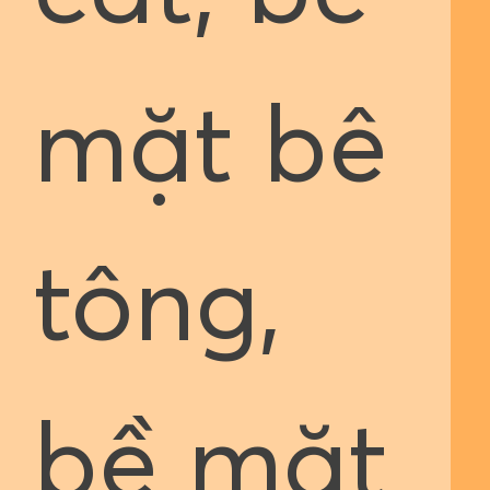
mặt bê
tông,
bề mặt