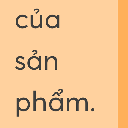
của
sản
phẩm.