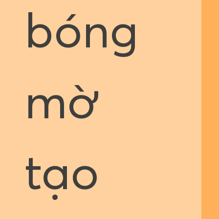
bóng
mờ
tạo