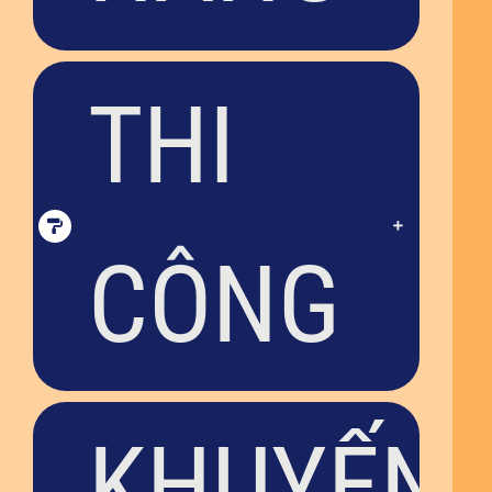
THI
CÔNG
KHUYẾN