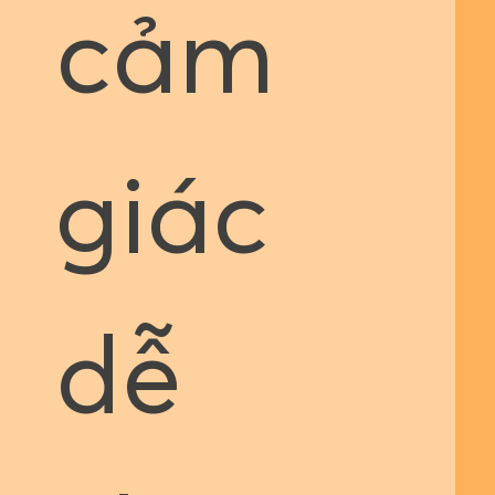
cảm
giác
dễ