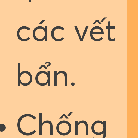
các vết
bẩn.
Chống