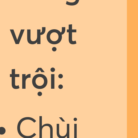
vượt
trội:
Chùi