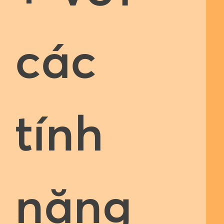
các
tính
năng