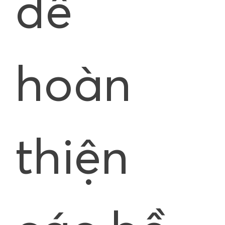
để
hoàn
thiện