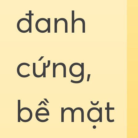
đanh
cứng,
bề mặt