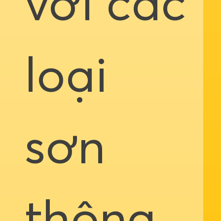
với các
loại
sơn