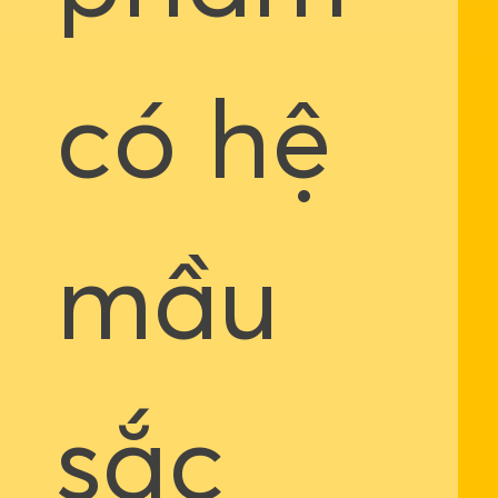
có hệ
mầu
sắc