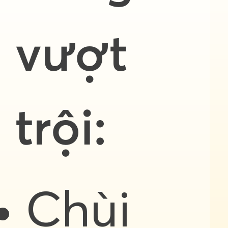
vượt
trội:
Chùi