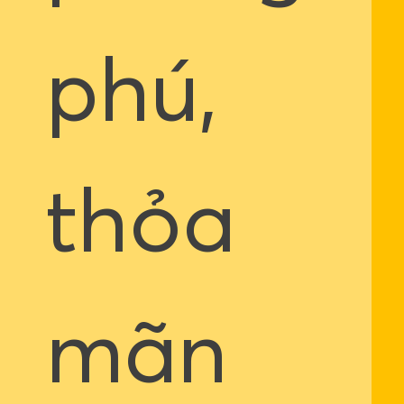
phú,
thỏa
mãn