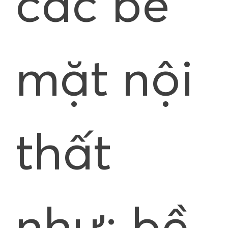
các bề
mặt nội
thất