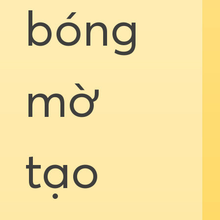
bóng
mờ
tạo