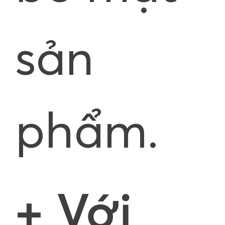
sản
phẩm.
+ Với