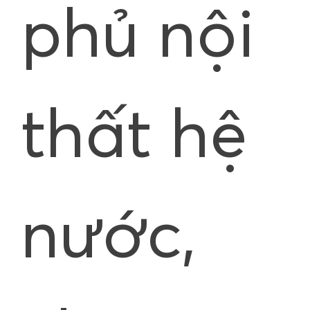
phủ nội
thất hệ
nước,