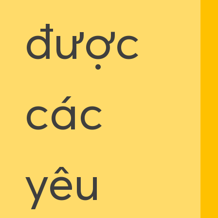
được
các
yêu