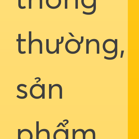
thông
thường,
sản
phẩm