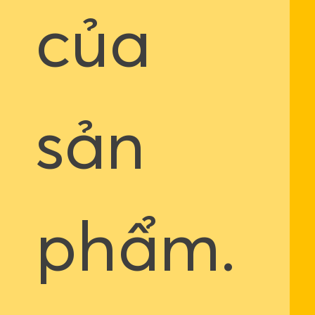
của
sản
phẩm.