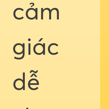
cảm
giác
dễ