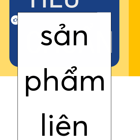
sản
CHUẨN
phẩm
liên