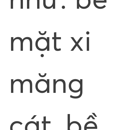
như: bề
mặt xi
măng
cát, bề