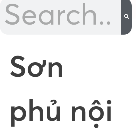
Sơn
phủ nội