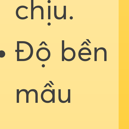
chịu.
Độ bền
mầu