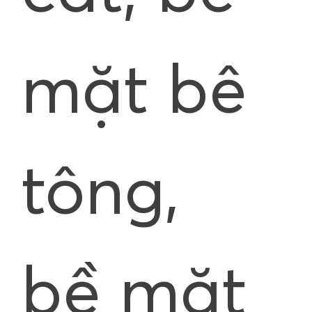
mặt bê
tông,
bề mặt