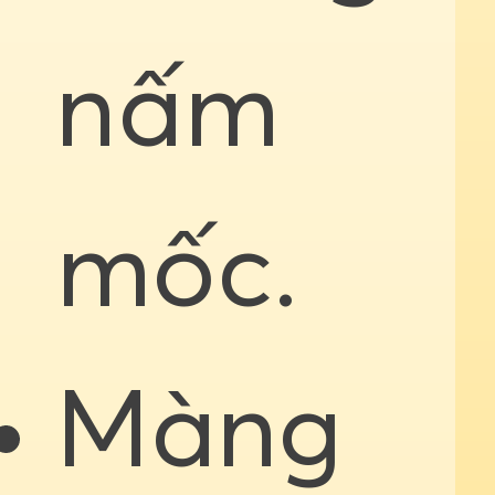
nấm
mốc.
Màng