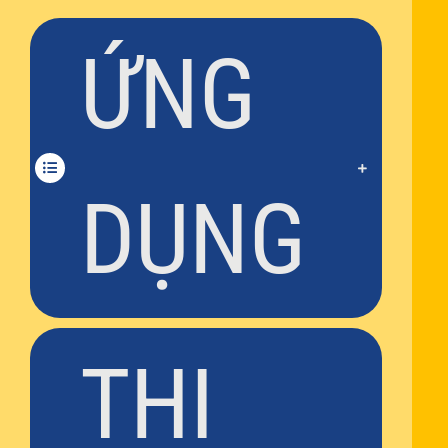
ỨNG
DỤNG
THI