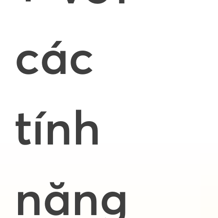
các
tính
năng