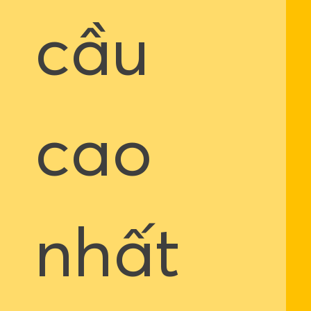
cầu
cao
nhất