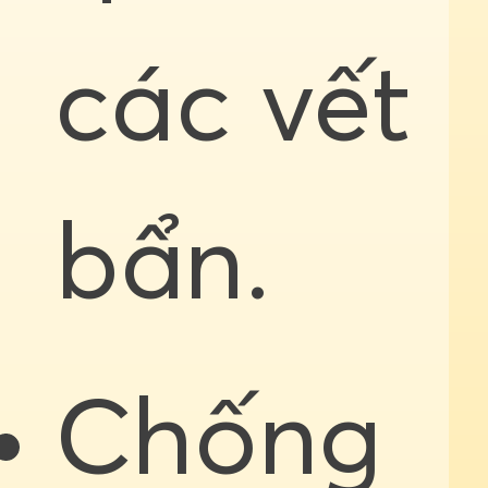
các vết
bẩn.
Chống