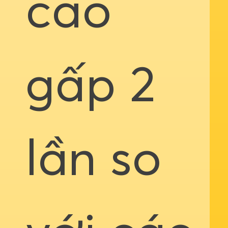
cao
gấp 2
lần so