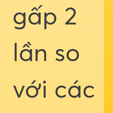
gấp 2
lần so
với các