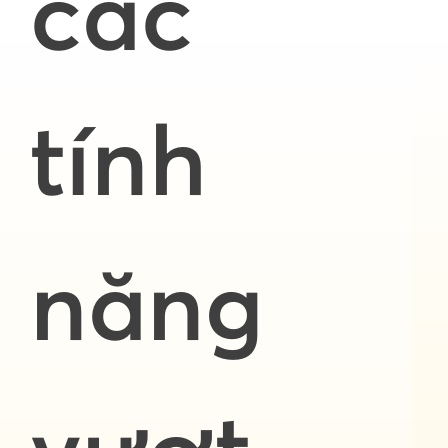
các
tính
năng