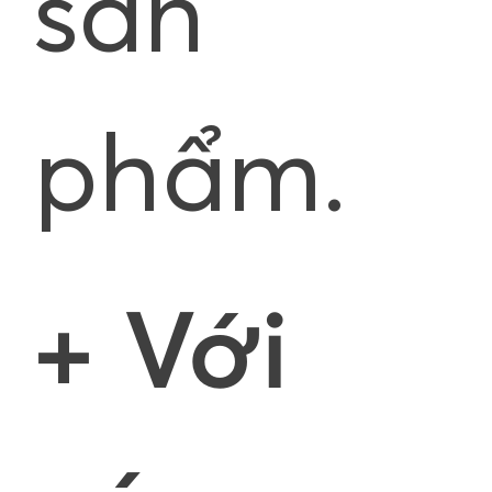
sản
phẩm.
+ Với