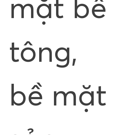
mặt bê
tông,
bề mặt