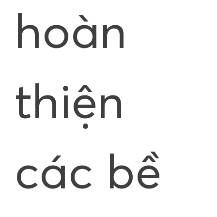
hoàn
thiện
các bề