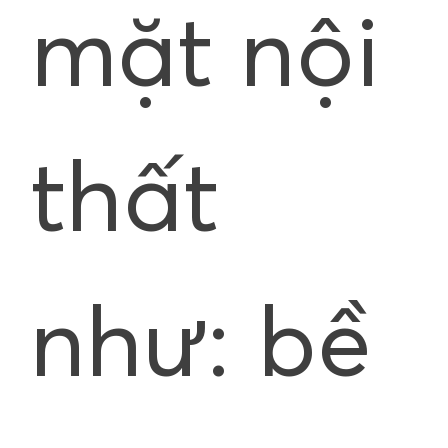
mặt nội
thất
như: bề