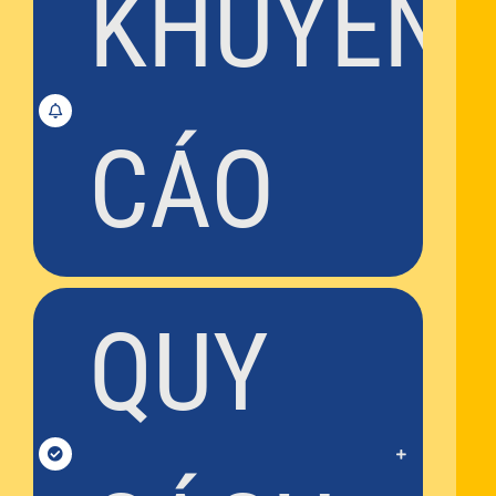
KHUYẾN
CÁO
QUY