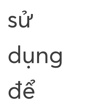
sử
dụng
để