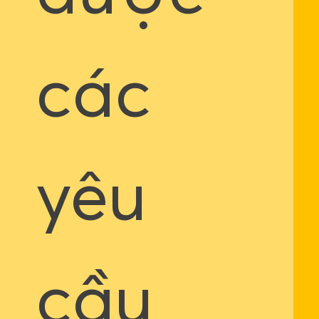
các
yêu
cầu