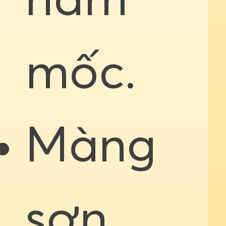
nấm
mốc.
Màng
sơn