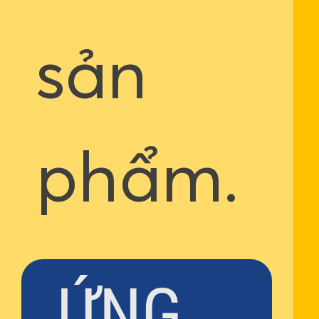
sản
phẩm.
ỨNG