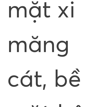
mặt xi
măng
cát, bề