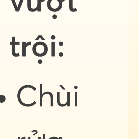
vượt
trội:
Chùi