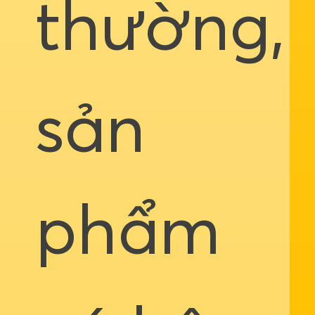
thường,
sản
phẩm