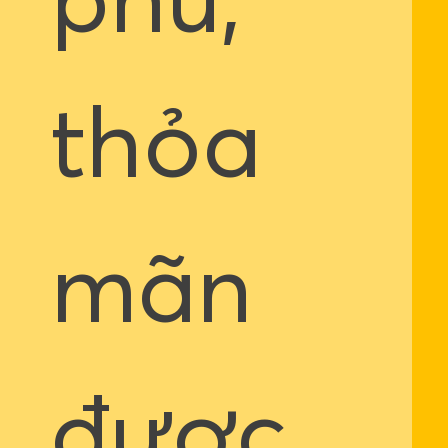
phú,
thỏa
mãn
được