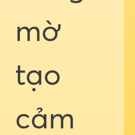
mờ
tạo
cảm