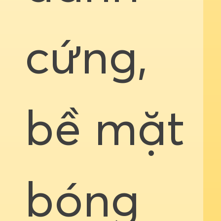
cứng,
bề mặt
bóng