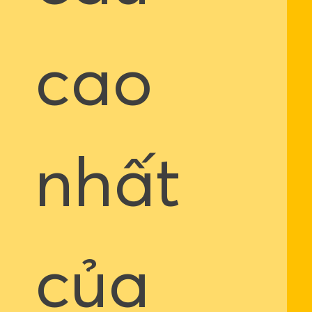
cao
nhất
của