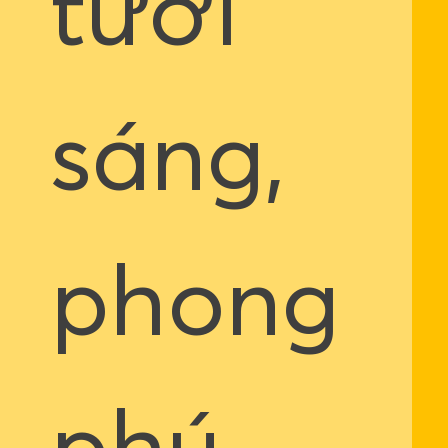
tươi
sáng,
phong