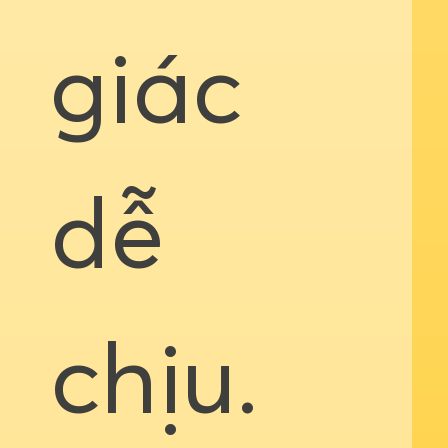
giác
dễ
chịu.