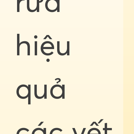
rửa
hiệu
quả
các vết