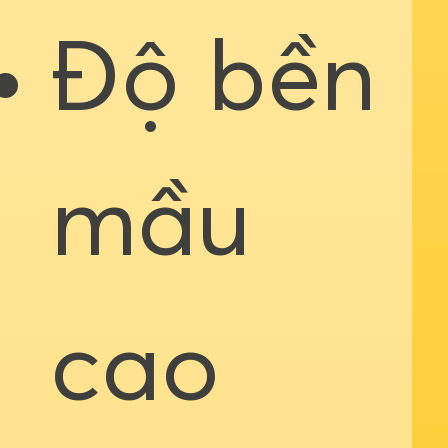
Độ bền
mầu
cao