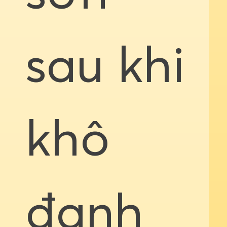
sau khi
khô
đanh