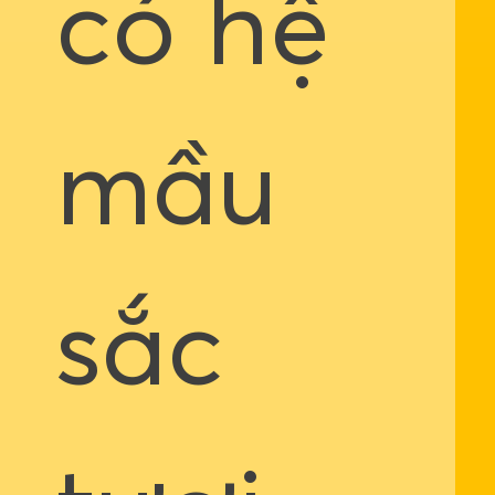
có hệ
mầu
sắc