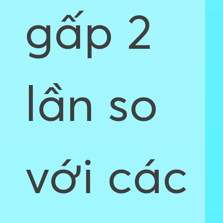
gấp 2
lần so
với các