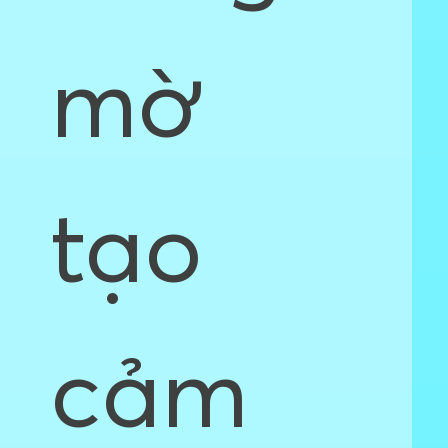
mờ
tạo
cảm