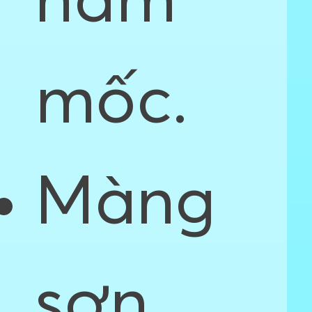
nấm
mốc.
Màng
sơn