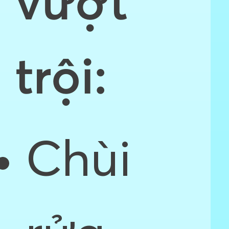
vượt
trội:
Chùi