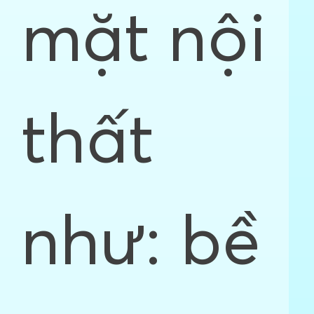
mặt nội
thất
như: bề