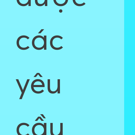
các
yêu
cầu