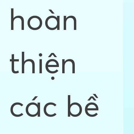
hoàn
thiện
các bề