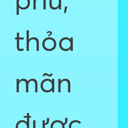
phú,
thỏa
mãn
được