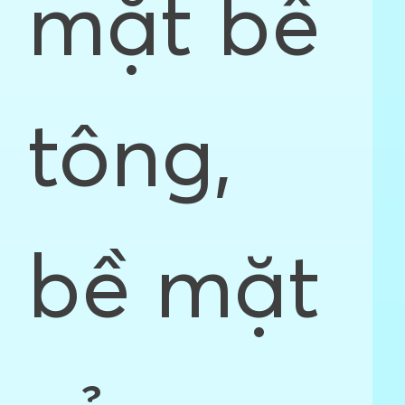
mặt bê
tông,
bề mặt