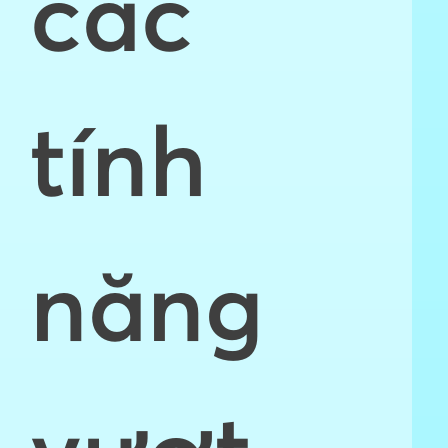
các
tính
năng