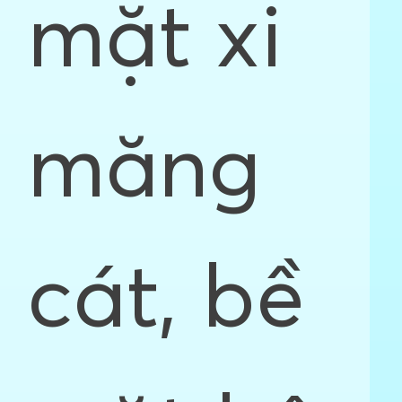
mặt xi
măng
cát, bề