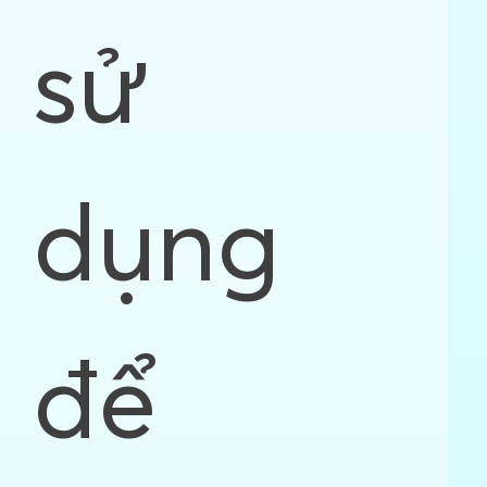
sử
dụng
để