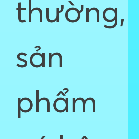
thường,
sản
phẩm