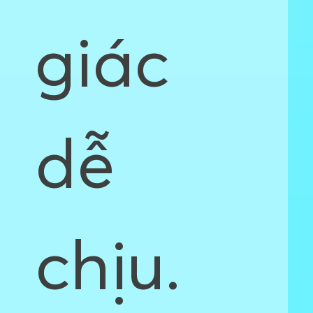
giác
dễ
chịu.