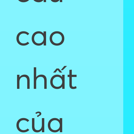
cao
nhất
của