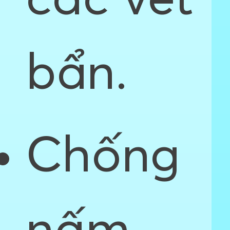
các vết
bẩn.
Chống