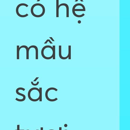
có hệ
mầu
sắc