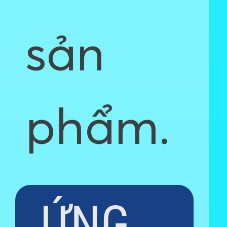
sản
phẩm.
ỨNG