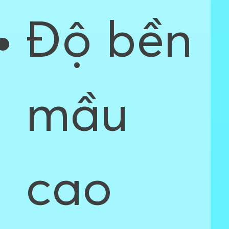
Độ bền
mầu
cao