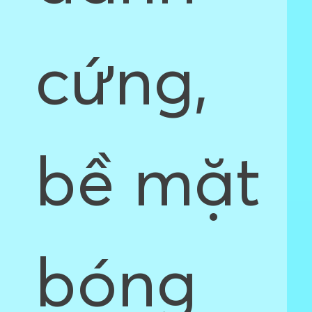
cứng,
bề mặt
bóng