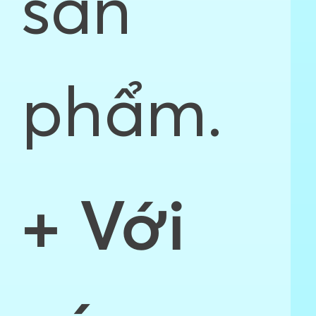
sản
phẩm.
+ Với