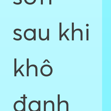
sau khi
khô
đanh