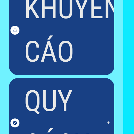
KHUYẾN
CÁO
QUY