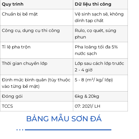
Quy trình
Dữ liệu thi công
Chuẩn bị bề mặt
Vệ sinh sạch sẽ, không
dính tạp chất
Công cụ, dụng cụ thi công
Rulo, cọ quét, súng
phun
Tỉ lệ pha trộn
Pha loãng tối đa 5%
nước sạch
Thời gian chuyển lớp
Lớp sau cách lớp trước
2 - 4 giờ
Định mức bình quân (tùy thuộc
5 - 8 (m²/ kg/ lớp)
vào từng bề mặt)
Đóng gói
6kg & 20kg
TCCS
07: 2021/ LH
BẢNG MẪU SƠN ĐÁ