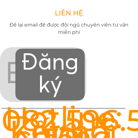
LIÊN HỆ
Để lại email để được đội ngũ chuyên viên tư vấn
miễn phí
Đăng
ký
Hotline:
082.596.
Kết nối
với
chúng