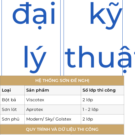
đại
kỹ
lý
thuậ
HỆ THỐNG SƠN ĐỀ NGHỊ
Loại
Sản phẩm
Số lớp thi công
Bột bả
Viscotex
2 lớp
Sơn lót
Aprotex
1 - 2 lớp
Sơn phủ
Modern/ Sky/ Golstex
2 lớp
QUY TRÌNH VÀ DỮ LIỆU THI CÔNG