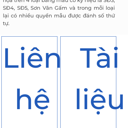
họa trên 4 loại bảng mẫu có ký hiệu là SĐ3,
SĐ4, SĐ5, Sơn Vân Gấm và trong mỗi loại
lại có nhiều quyển mẫu được đánh số thứ
tự.
Liên
Tài
hệ
liệu