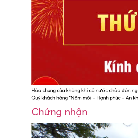
Hòa chung của không khí cả nước chào đón ngà
Quý khách hàng “Năm mới – Hạnh phúc – An kh
Chứng nhận