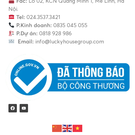
Fac:
Lô 02, KCN Quang Minh 1, Mê Linh, Hà
Nội.
Tel:
024.3537.3421
P.Kinh doanh:
0835 045 055
P.Dự án:
0818 928 986
Email:
info@luckyhousegroup.com