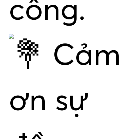
công.
Cảm
ơn sự