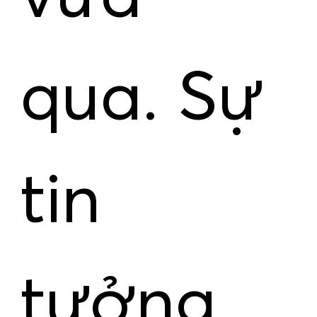
qua. Sự
tin
tưởng