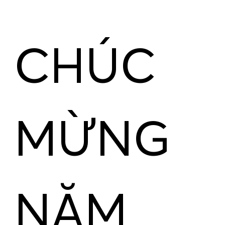
CHÚC
MỪNG
NĂM