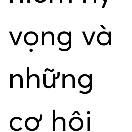
vọng và
những
cơ hội