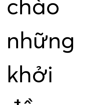
chào
những
khởi