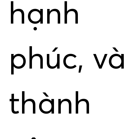
hạnh
phúc, và
thành