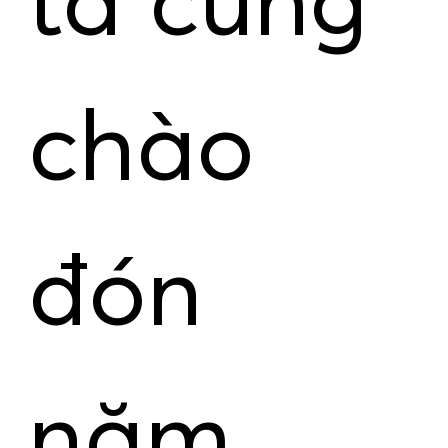
ta cùng
chào
đón
năm