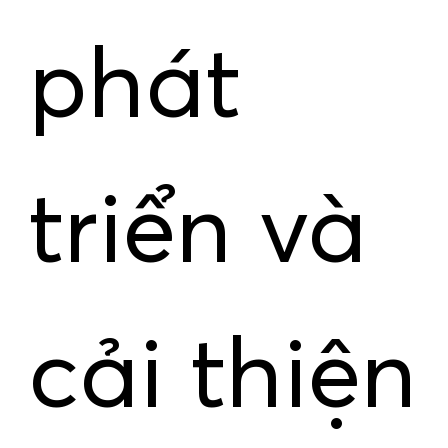
phát
triển và
cải thiện