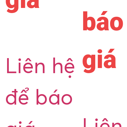
báo
giá
Liên hệ
để báo