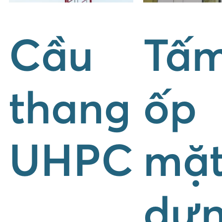
Cầu
Tấ
thang
ốp
UHPC
mặ
dự