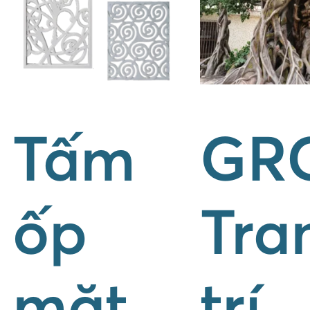
Tấm
GR
ốp
Tra
mặt
trí