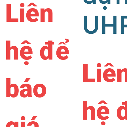
Liên
UH
hệ để
Liê
báo
hệ 
giá