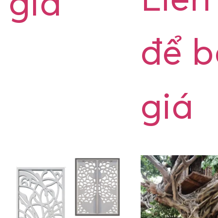
Liên
giá
để 
giá