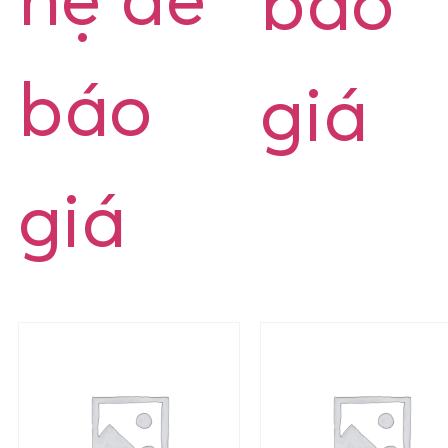
hệ để
báo
báo
giá
giá