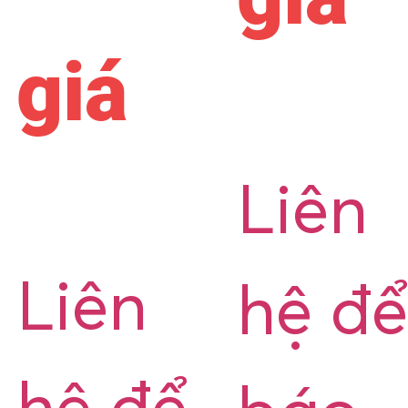
giá
Liên
Liên
hệ để