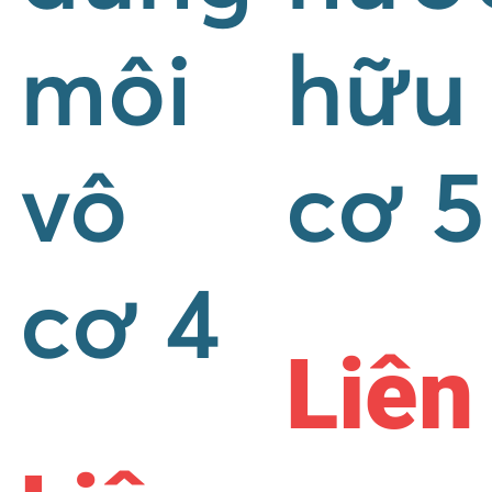
môi
hữu
vô
cơ 5
cơ 4
Liên