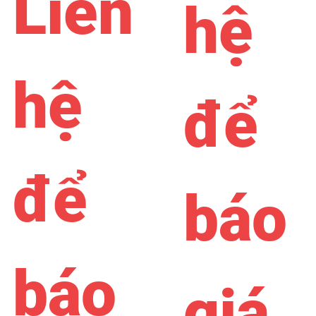
Liên
hệ
hệ
để
để
báo
báo
giá