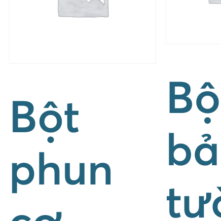
Bộ
Bột
bả
phun
tư