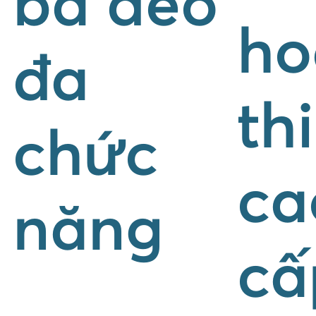
bả dẻo
ho
đa
th
chức
ca
năng
cấ