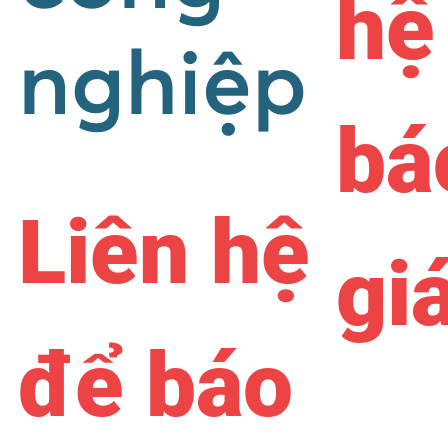
hệ
nghiệp
bá
Liên hệ
gi
để báo