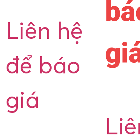
bá
Liên hệ
gi
để báo
giá
Liê