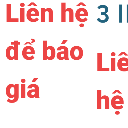
Liên hệ
3 
để báo
Li
giá
hệ