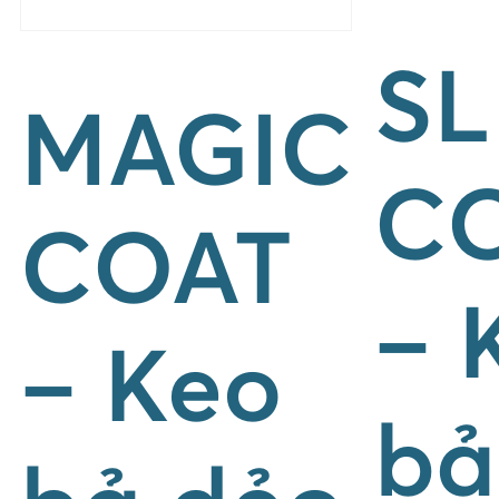
SL
MAGIC
C
COAT
– 
– Keo
bả