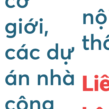
cơ
nộ
giới,
th
các dự
án nhà
Li
công