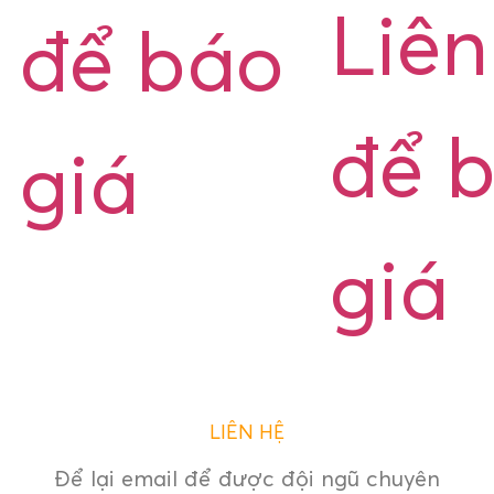
Liên
để báo
để 
giá
giá
LIÊN HỆ
Để lại email để được đội ngũ chuyên