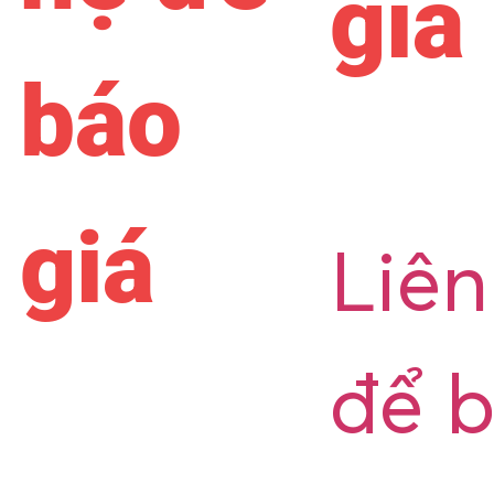
giá
báo
giá
Liên
để 