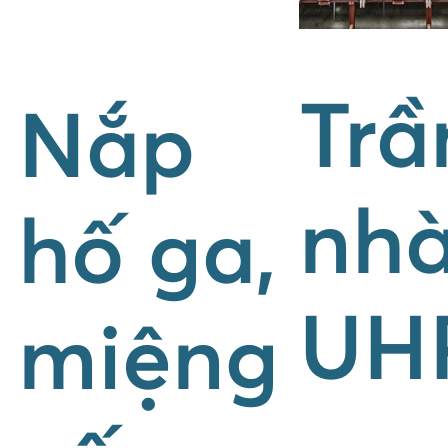
Trầ
Nắp
nh
hố ga,
UH
miệng