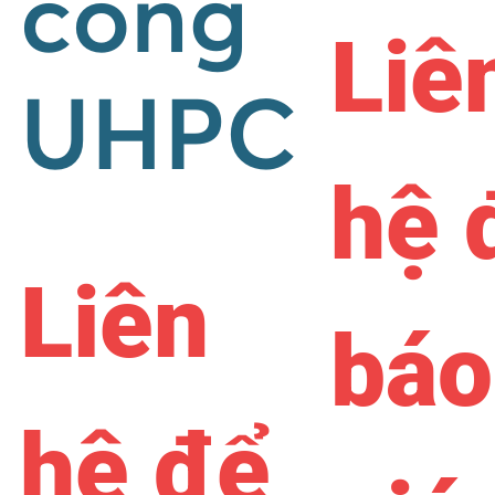
cống
Liê
UHPC
hệ 
Liên
báo
hệ để