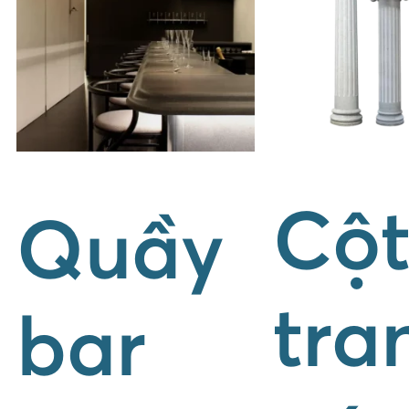
Cộ
Quầy
tra
bar