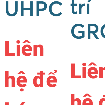
trí
UHPC
GR
Liên
Liê
hệ để
hệ 