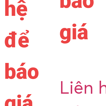
báo
hệ
giá
để
báo
Liên 
giá