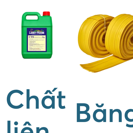
Chất
Băn
liên