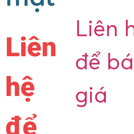
Liên 
Liên
để b
hệ
giá
để