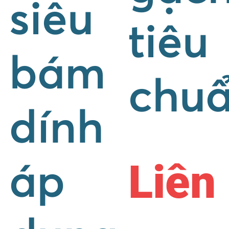
siêu
tiêu
bám
chu
dính
Liên
áp