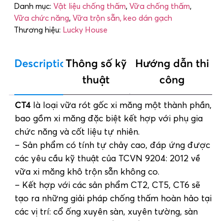
Danh mục:
Vật liệu chống thấm
,
Vữa chống thấm
,
Vữa chức năng
,
Vữa trộn sẵn, keo dán gạch
Thương hiệu:
Lucky House
Description
Thông số kỹ
Hướng dẫn thi
thuật
công
CT4
là loại vữa rót gốc xi măng một thành phần,
bao gồm xi măng đặc biệt kết hợp với phụ gia
chức năng và cốt liệu tự nhiên.
– Sản phẩm có tính tự chảy cao, đáp ứng được
các yêu cầu kỹ thuật của TCVN 9204: 2012 về
vữa xi măng khô trộn sẵn không co.
– Kết hợp với các sản phẩm CT2, CT5, CT6 sẽ
tạo ra những giải pháp chống thấm hoàn hảo tại
các vị trí: cổ ống xuyên sàn, xuyên tường, sàn