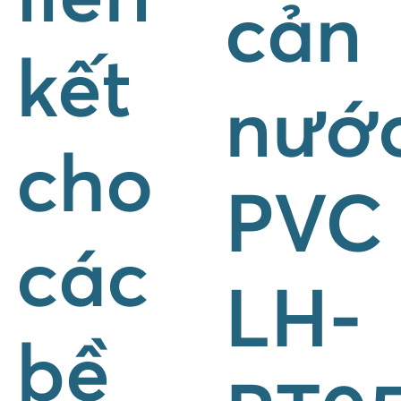
cản
kết
nướ
cho
PVC
các
LH-
bề