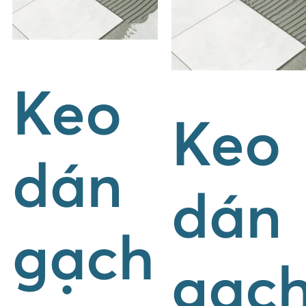
Keo
Keo
dán
dán
gạch
gạc