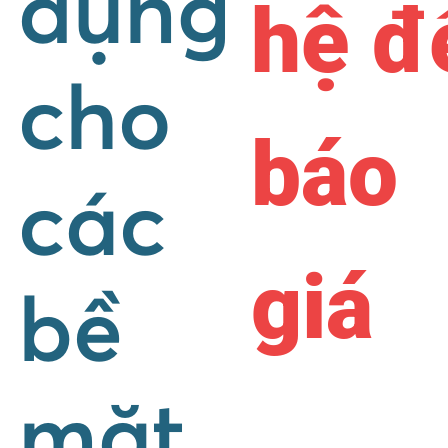
dụng
hệ đ
cho
báo
các
giá
bề
mặt