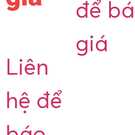
để b
giá
Liên
hệ để