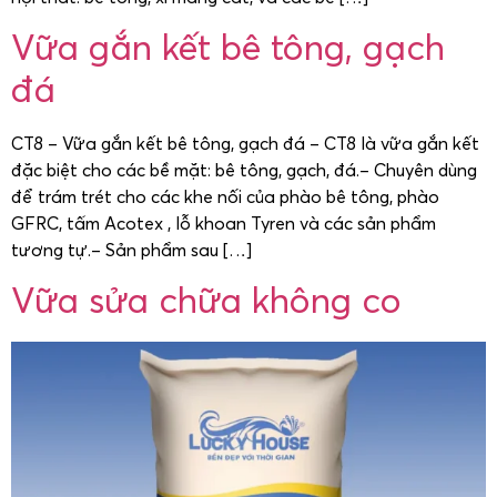
Vữa gắn kết bê tông, gạch
đá
CT8 – Vữa gắn kết bê tông, gạch đá – CT8 là vữa gắn kết
đặc biệt cho các bề mặt: bê tông, gạch, đá.– Chuyên dùng
để trám trét cho các khe nối của phào bê tông, phào
GFRC, tấm Acotex , lỗ khoan Tyren và các sản phẩm
tương tự.– Sản phẩm sau […]
Vữa sửa chữa không co