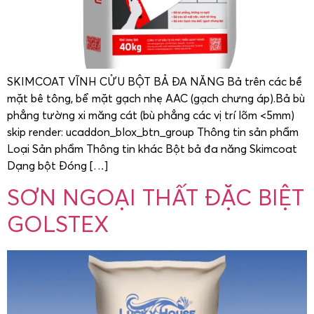
SKIMCOAT VĨNH CỬU BỘT BẢ ĐA NĂNG Bả trên các bề
mặt bê tông, bể mặt gạch nhẹ AAC (gạch chưng áp).Bả bù
phẳng tường xi măng cát (bù phẳng các vị trí lõm <5mm)
skip render: ucaddon_blox_btn_group Thông tin sản phẩm
Loại Sản phẩm Thông tin khác Bột bả đa năng Skimcoat
Dạng bột Đóng […]
SƠN NGOẠI THẤT ĐẶC BIỆT
GOLSTEX