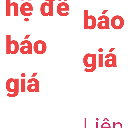
hệ để
báo
báo
giá
giá
Liên