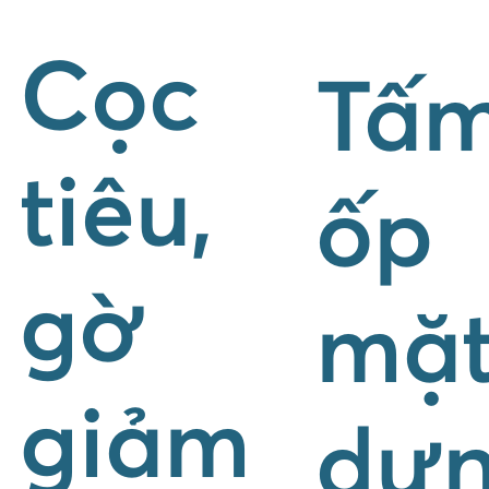
Cọc
Tấ
tiêu,
ốp
gờ
mặ
giảm
dự