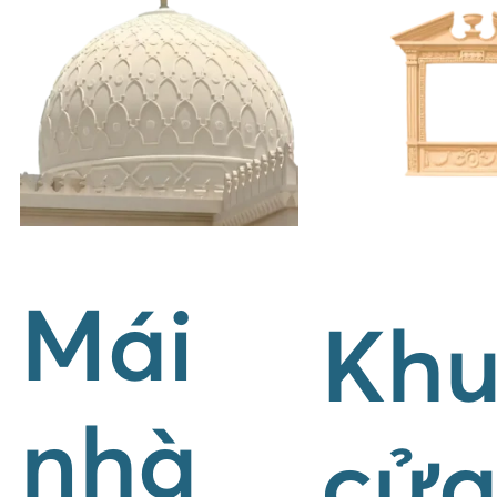
Mái
Kh
nhà
cử