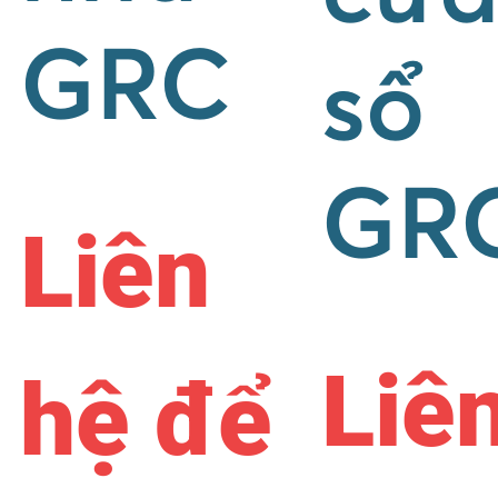
GRC
sổ
GR
Liên
Liê
hệ để