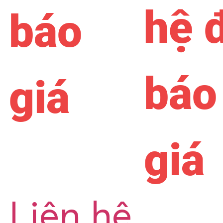
hệ 
báo
báo
giá
giá
Liên hệ