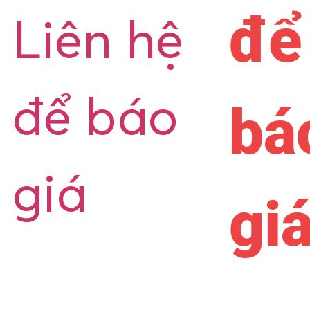
để
Liên hệ
để báo
bá
giá
gi