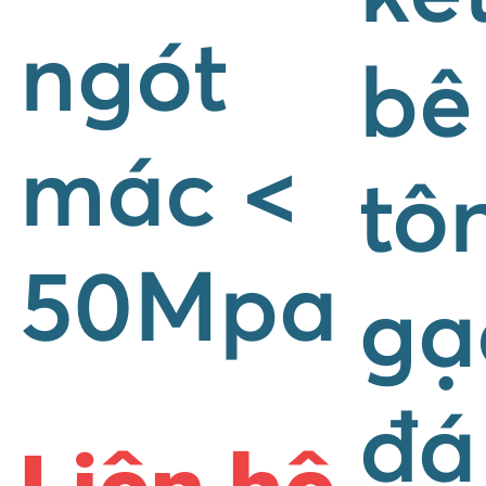
ngót
bê
mác <
tô
50Mpa
gạ
đá