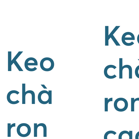
Ke
Keo
ch
chà
ro
ron
ca