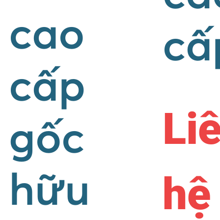
cao
cấ
cấp
Li
gốc
hệ
hữu