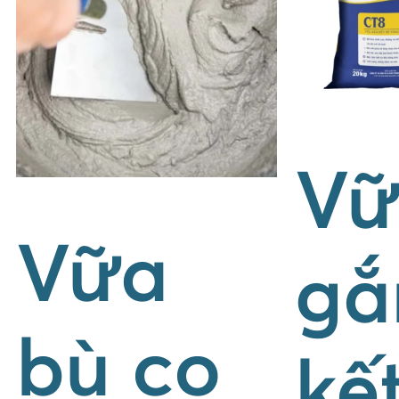
Vữ
Vữa
gắ
bù co
kế