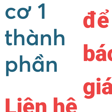
cơ 1
để
thành
bá
phần
gi
Liên hệ