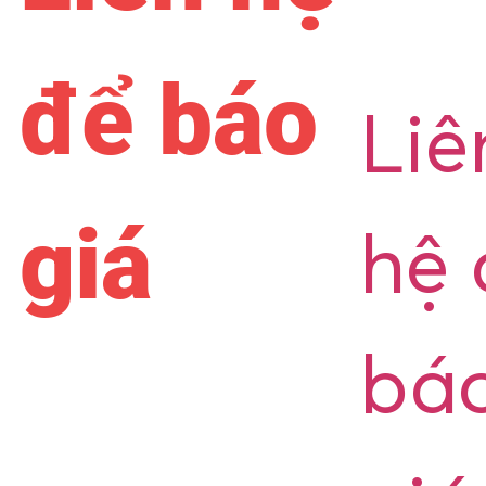
để báo
Liê
giá
hệ 
bá