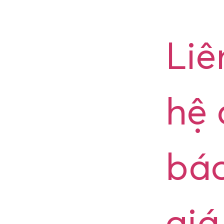
Liê
hệ 
bá