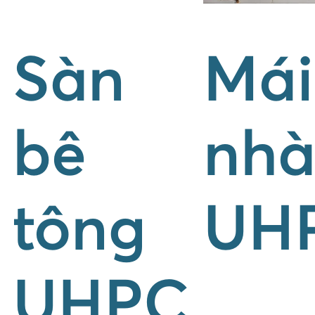
Sàn
Mái
bê
nh
tông
UH
UHPC