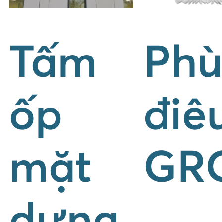
Tấm
Ph
ốp
điê
mặt
GR
dựng