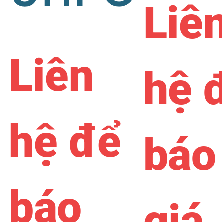
Liê
Liên
hệ 
hệ để
báo
báo
giá