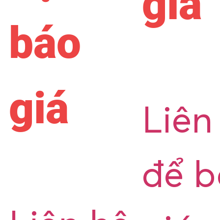
giá
báo
giá
Liên
để 