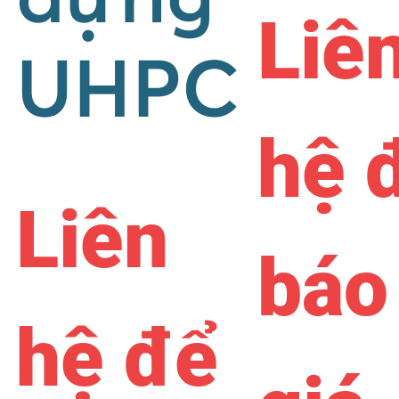
Liê
UHPC
hệ 
Liên
báo
hệ để