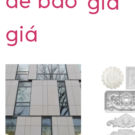
để báo
giá
giá