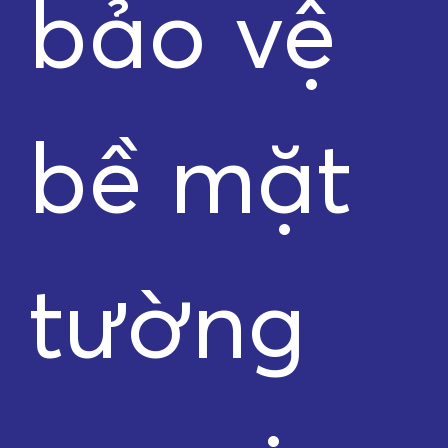
bảo vệ
bề mặt
tường