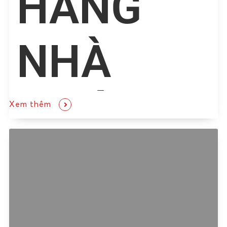
HÀNG
NHÀ
NƯỚC
Xem thêm
VIỆT
NAM