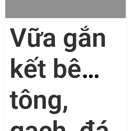
Vữa gắn
kết bê
tông,
gạch, đá