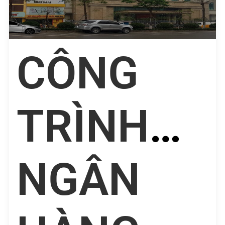
CÔNG
TRÌNH
NGÂN