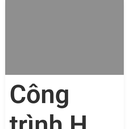
Công
trình Hà