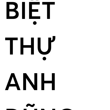
BIỆT
THỰ
ANH