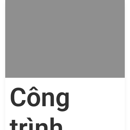
Công
trình