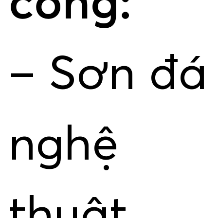
công:
– Sơn đá
nghệ
thuật