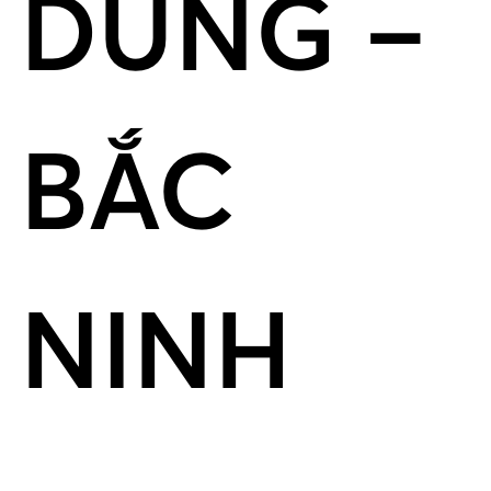
DŨNG –
BẮC
NINH