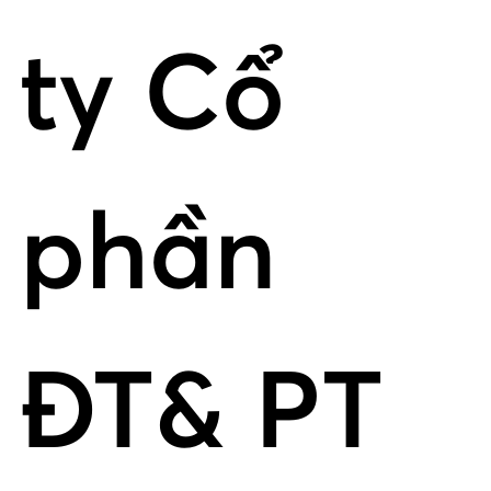
ty Cổ
phần
ĐT& PT