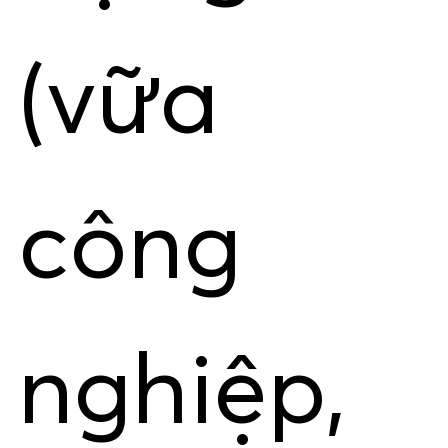
(vữa
công
nghiệp,