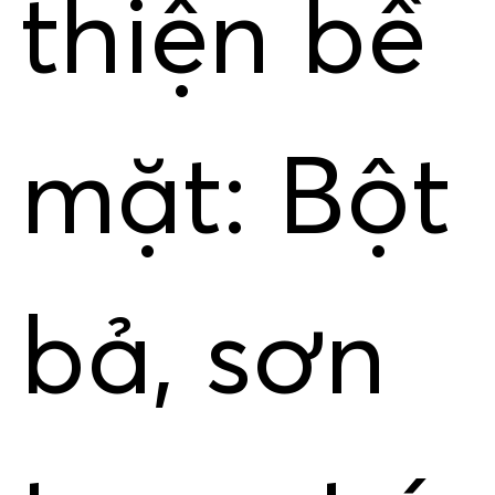
thiện bề
mặt: Bột
bả, sơn