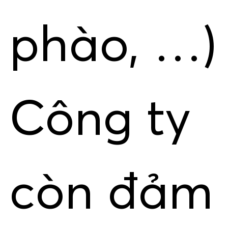
phào, …)
Công ty
còn đảm