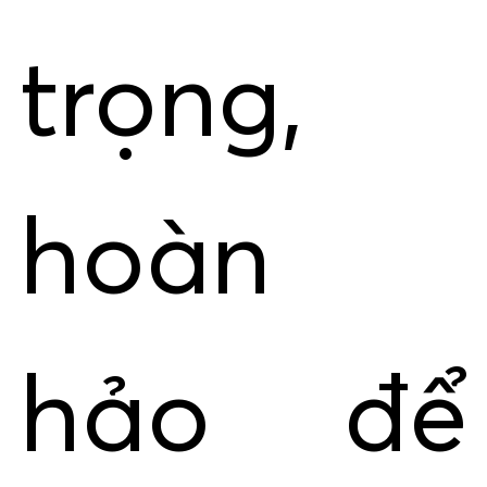
trọng,
hoàn
hảo để