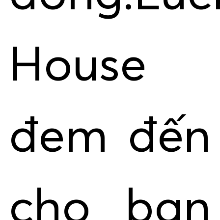
House
đem đến
cho bạn