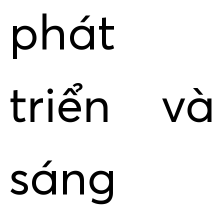
phát
triển và
sáng