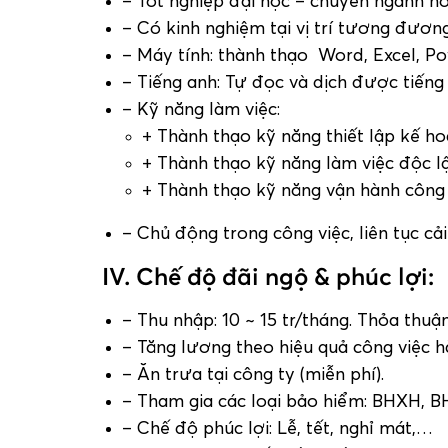
– Tốt nghiệp đại học – chuyên ngành h
– Có kinh nghiệm tại vị trí tương đươn
– Máy tính: thành thạo Word, Excel, Po
– Tiếng anh: Tự đọc và dịch được tiếng
– Kỹ năng làm việc:
+ Thành thạo kỹ năng thiết lập kế ho
+ Thành thạo kỹ năng làm việc độc l
+ Thành thạo kỹ năng vận hành công v
– Chủ động trong công việc, liên tục cải
IV. Chế độ đãi ngộ & phúc lợi:
– Thu nhập: 10 ~ 15 tr/tháng. Thỏa thuận
– Tăng lương theo hiệu quả công việc 
– Ăn trưa tại công ty (miễn phí).
– Tham gia các loại bảo hiểm: BHXH, B
– Chế độ phúc lợi: Lễ, tết, nghỉ mát,…