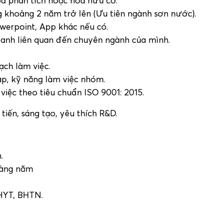
óa phân tích hoặc hóa hữu cơ.
g khoảng 2 năm trở lên (Ưu tiên ngành sơn nước).
werpoint, App khác nếu có.
 anh liên quan đến chuyên ngành của mình.
ạch làm việc.
ập, kỹ năng làm việc nhóm.
iệc theo tiêu chuẩn ISO 9001: 2015.
 tiến, sáng tạo, yêu thích R&D.
.
hàng năm
HYT, BHTN.