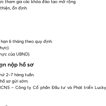
ược tham gia các khóa đào tạo mở rộng.
hiện, ổn định.
 hạn 6 tháng theo quy định.
hực).
 thực của UBND).
hạn nộp hồ sơ
thứ 2~7 hàng tuần.
hồ sơ gửi sớm.
 HCNS – Công ty Cổ phần Đầu tư và Phát triển Lucky