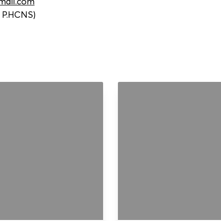
mail.com
- P.HCNS)