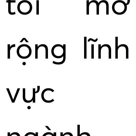
tôi mở
rộng lĩnh
vực