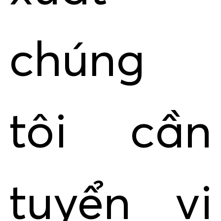
chúng
tôi cần
tuyển vị