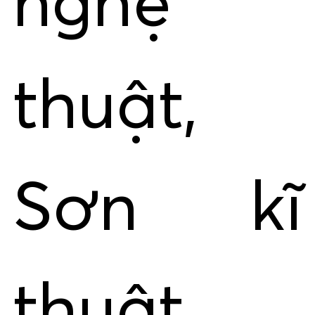
nghệ
thuật,
Sơn kĩ
thuật,