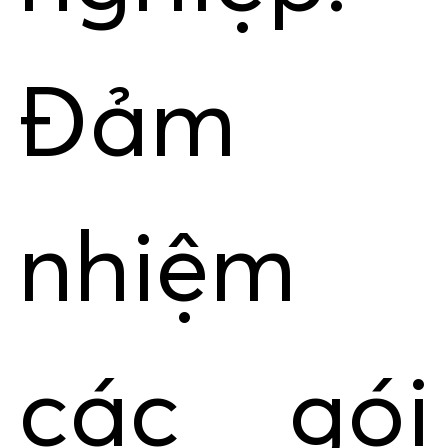
Đảm
nhiệm
các gói