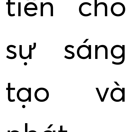
tiến cho
sự sáng
tạo và