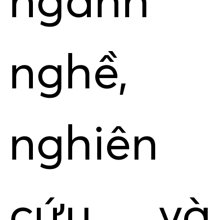
ngành
nghề,
nghiên
cứu và