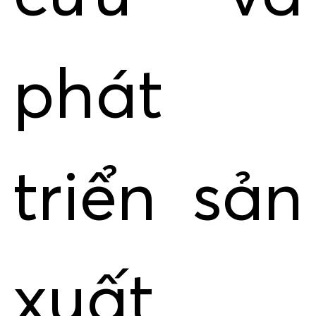
phát
triển sản
xuất