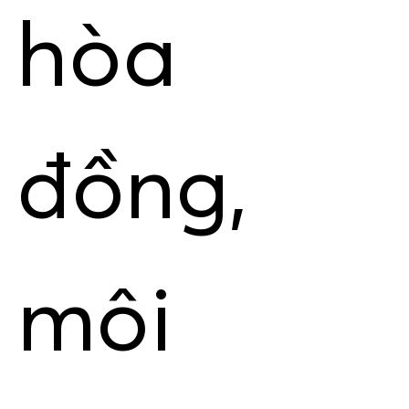
hòa
đồng,
môi