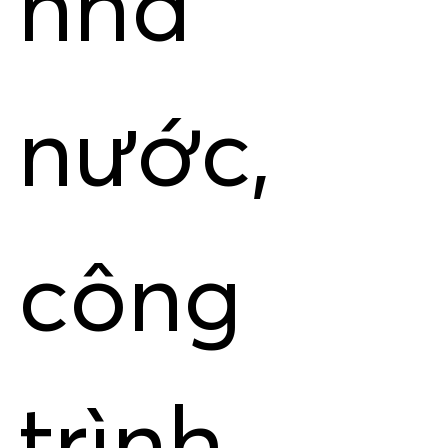
nhà
nước,
công