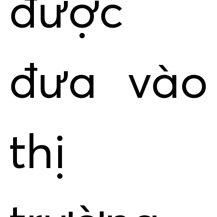
được
đưa vào
thị