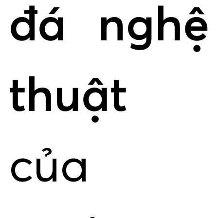
đá nghệ
thuật
của