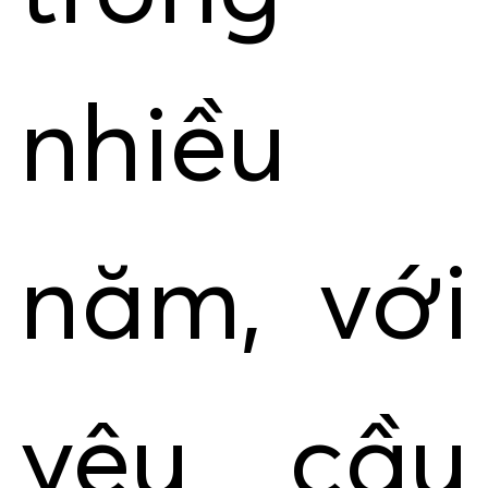
nhiều
năm, với
yêu cầu