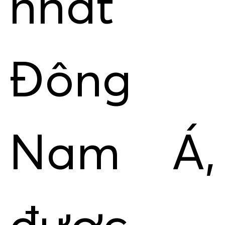
nhất
Đông
Nam Á,