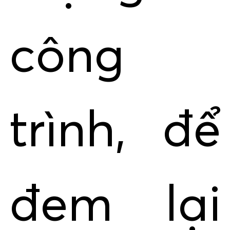
công
trình, để
đem lại