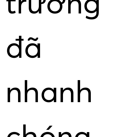
trường
đã
nhanh