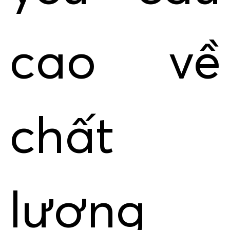
cao về
chất
lượng