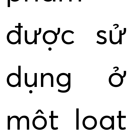
được sử
dụng ở
một loạt