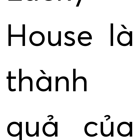
House là
thành
quả của