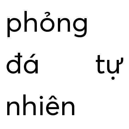
phỏng
đá tự
nhiên