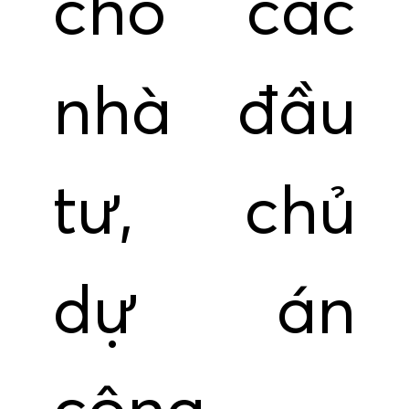
cho các
nhà đầu
tư, chủ
dự án