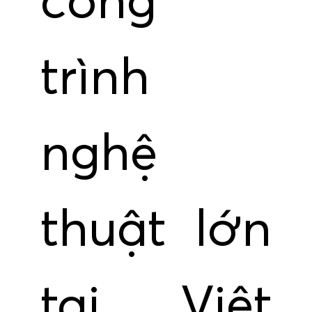
công
trình
nghệ
thuật lớn
tại Việt