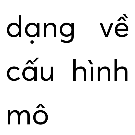
dạng về
cấu hình
mô