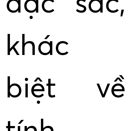
đặc sắc,
khác
biệt về