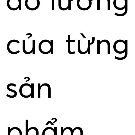
đo lường
của từng
sản
phẩm