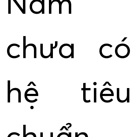
Nam
chưa có
hệ tiêu