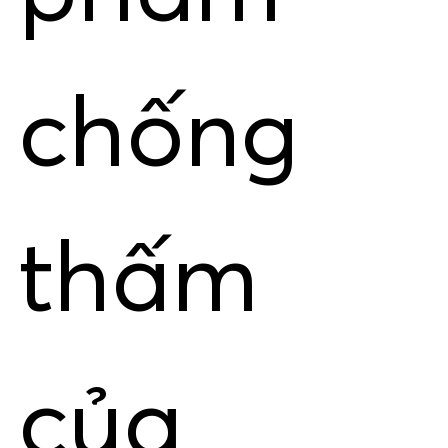
chống
thấm
của