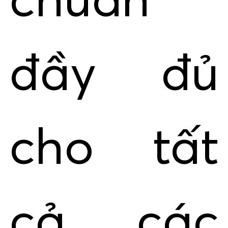
chuẩn
đầy đủ
cho tất
cả các