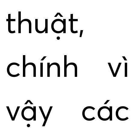
thuật,
chính vì
vậy các