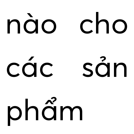
nào cho
các sản
phẩm