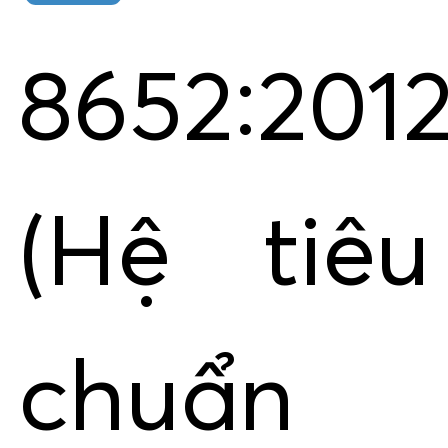
8652:201
(Hệ tiêu
chuẩn