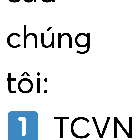
chúng
tôi:
TCVN