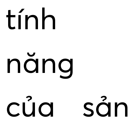
tính
năng
của sản