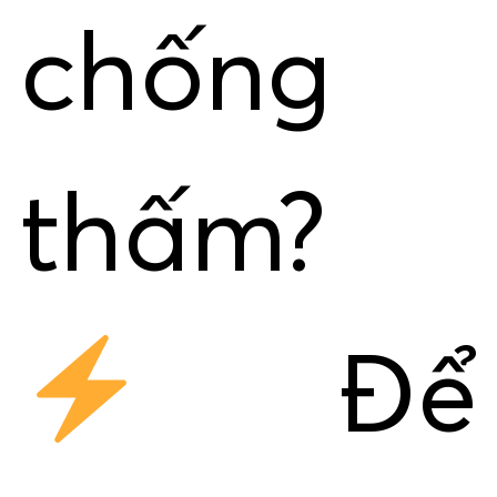
chống
thấm?
Để